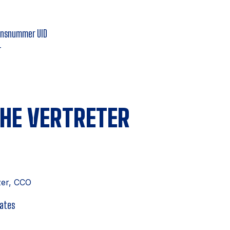
onsnummer UID
T
CHE VERTRETER
er, CCO
rates