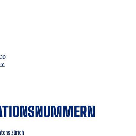
 30
om
KATIONSNUMMERN
ntons Zürich